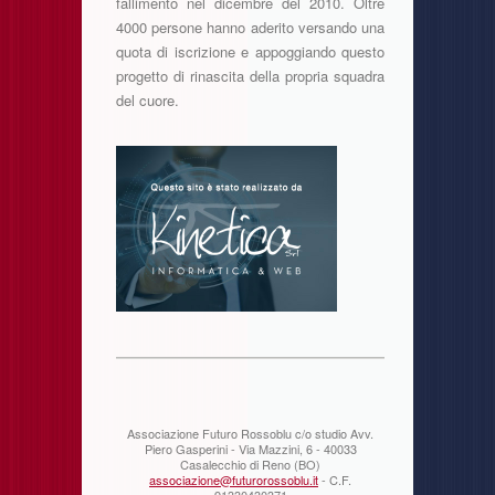
fallimento nel dicembre del 2010. Oltre
4000 persone hanno aderito versando una
quota di iscrizione e appoggiando questo
progetto di rinascita della propria squadra
del cuore.
Associazione Futuro Rossoblu c/o studio Avv.
Piero Gasperini - Via Mazzini, 6 - 40033
Casalecchio di Reno (BO)
associazione@futurorossoblu.it
- C.F.