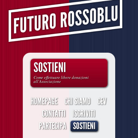
SOSTIENI
Come effettuare libere donazioni
all'Associazione
HOMEPAGE
CHI SIAMO
CEV
CONTATTI
ISCRIVITI
PARTECIPA
SOSTIENI